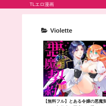
TLエロ漫画
Violette
【無料フル】とある令嬢の悪魔契