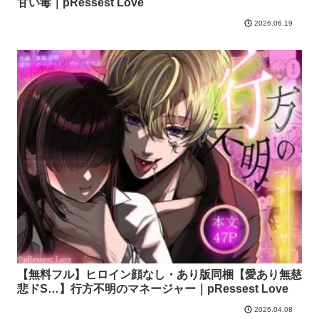
甘い毒｜pRessest Love
2026.06.19
【無料フル】ヒロイン顔なし・あり版同梱【愛あり無慈
悲ドS…】行方不明のマネージャー｜pRessest Love
2026.04.08