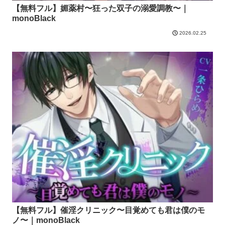
【無料フル】媚薬村〜狂った双子の溺愛調教〜｜
monoBlack
2026.02.25
【無料フル】催淫クリニック〜目覚めても君は僕のモ
ノ〜｜monoBlack