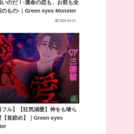
強いのだ！-運命の恋も、お前も全
もの-｜Green eyes Monster
2026.04.13
料フル】【狂気溺愛】神をも喰ら
【首絞め】｜Green eyes
ter