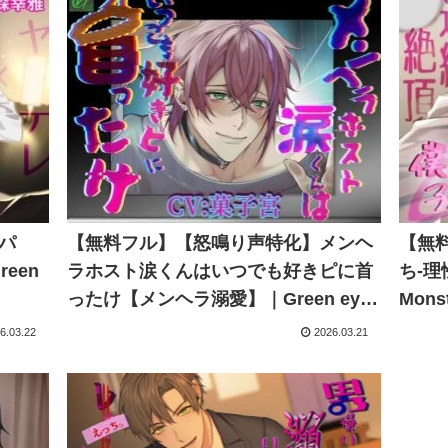
パ
【無料フル】【怒鳴り声特化】メンヘ
【無
een
ラホスト涙くんはいつでも好きピに首
ち-理
ったけ【メンヘラ溺愛】｜Green eyes
Mons
Monster
6.03.22
2026.03.21