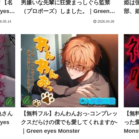
？【名
男嫌いな先輩に狂愛まっしぐら監禁
姫は
yes
（プロポーズ）しました。｜Green
部、姫の
eyes Monster
6.05.14
2026.04.28
色さん
【無料フル】わんわんおっ-コンプレッ
【無
yes
クスだらけの僕でも愛してくれますか-
った愛
｜Green eyes Monster
Mons