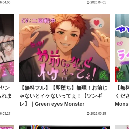
6.04.05
2026.04.01
ヤン
【無料フル】【即堕ち】無理！お前じ
【無
られま
ゃないとイケないってぇ！【ツンギ
くださ
レ】｜Green eyes Monster
Mons
6.03.27
2026.03.25