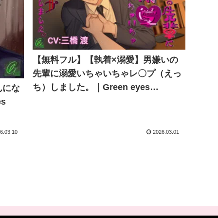
【無料フル】【執着×溺愛】男嫌いの
先輩に溺愛いちゃいちゃレ〇プ（えっ
ち）しました。｜Green eyes
んにな
Monster
s
6.03.10
2026.03.01