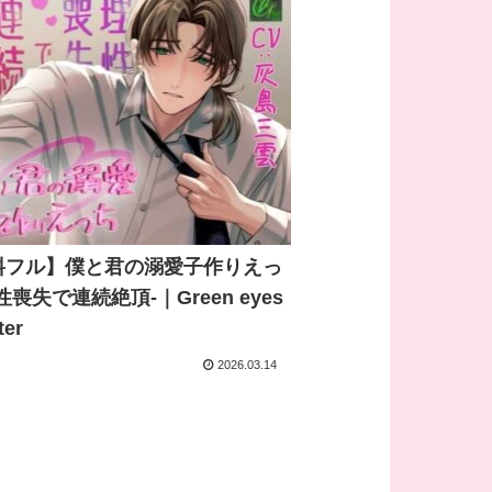
料フル】僕と君の溺愛子作りえっ
性喪失で連続絶頂-｜Green eyes
ter
2026.03.14