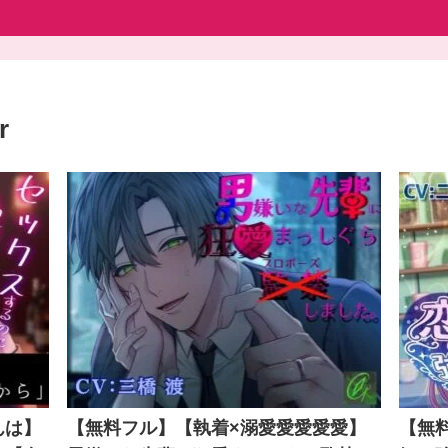
r
んは】
【無料フル】【執着×溺愛愛愛愛愛】
【無