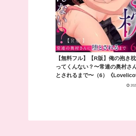
【無料フル】【R版】俺の抱き
ってくんない？〜常連の奥村さ
とされるまで〜（6）《Lovelico
城ヶ崎夏暮 城ケ崎透｜ガールス
202
コミックス