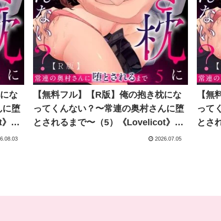
枕にな
【無料フル】【R版】俺の抱き枕にな
【無
んに堕
ってくんない？〜常連の奥村さんに堕
って
t》｜
とされるまで〜（5）《Lovelicot》｜
とされ
カウト
城ヶ崎夏暮 城ケ崎透｜ガールスカウト
城ヶ
6.08.03
2026.07.05
コミックス
コミ