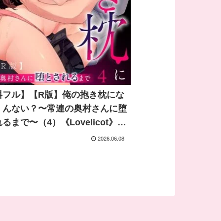
料フル】【R版】俺の抱き枕にな
くんない？〜常連の奥村さんに堕
るまで〜（4）《Lovelicot》｜
崎夏暮 城ケ崎透｜ガールスカウト
2026.06.08
ックス