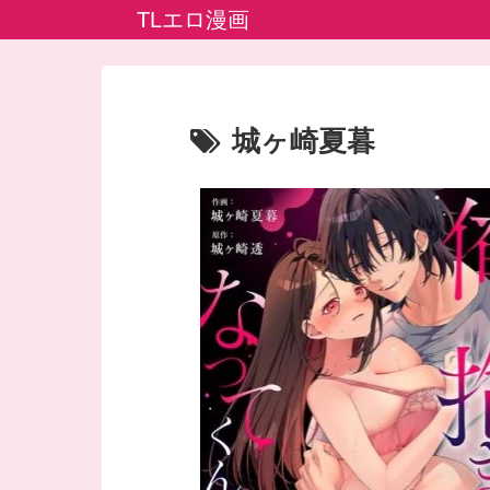
TLエロ漫画
城ヶ崎夏暮