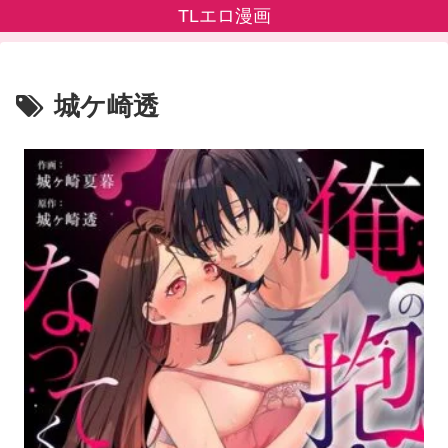
TLエロ漫画
城ケ崎透