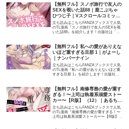
ぎる！〜上司は執着系溺愛ストーカー〜
【無料フル】スノボ旅行で友人の
【R版】【合冊版2
SEXを覗いた話88｜鹿こぶちゃ
ひつじ子｜Vスクロールコミック
ス
立ち読みはこちらFANZAブックスで人気
のTL漫画『スノボ旅行で友人のSEXを覗
いた話88』を紹介します！出版社は「V
スクロールコミックス」です。スノボ旅
行で友人のSEXを覗いた話88の作品名
（正式タイトル）は？スノボ旅行で友人
【無料フル】私への愛がありえな
のSEXを覗
いほど重すぎる旦那 1｜がよーし
｜ナンバーナイン
立ち読みはこちらFANZAブックスで人気
のTL漫画『私への愛がありえないほど重
すぎる旦那 1』を紹介します！出版社は
「ナンバーナイン」です。私への愛があ
りえないほど重すぎる旦那 1の作品名
（正式タイトル）は？私への愛がありえ
【無料フル】南條専務の愛が重す
ないほど重すぎる
ぎる！〜上司は執着系溺愛ストー
カー〜【R版】 （12）｜あるちょ
む｜大洋図書
立ち読みはこちらFANZAブックスで人気
のTL漫画『南條専務の愛が重すぎる！〜
上司は執着系溺愛ストーカー〜【R版】
（12）』を紹介します！出版社は「大洋
図書」です。南條専務の愛が重すぎ