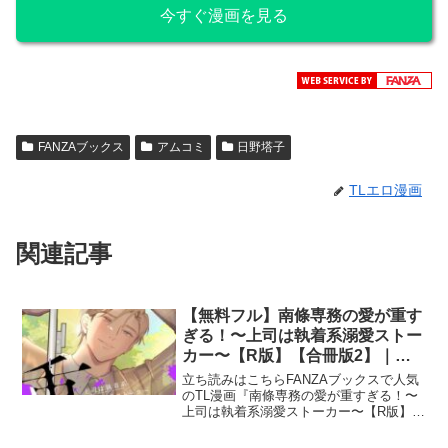
今すぐ漫画を見る
FANZAブックス
アムコミ
日野塔子
TLエロ漫画
関連記事
【無料フル】南條専務の愛が重す
ぎる！〜上司は執着系溺愛ストー
カー〜【R版】【合冊版2】｜あ
るちょむ｜大洋図書
立ち読みはこちらFANZAブックスで人気
のTL漫画『南條専務の愛が重すぎる！〜
上司は執着系溺愛ストーカー〜【R版】
【合冊版2】』を紹介します！出版社は
「大洋図書」です。南條専務の愛が重す