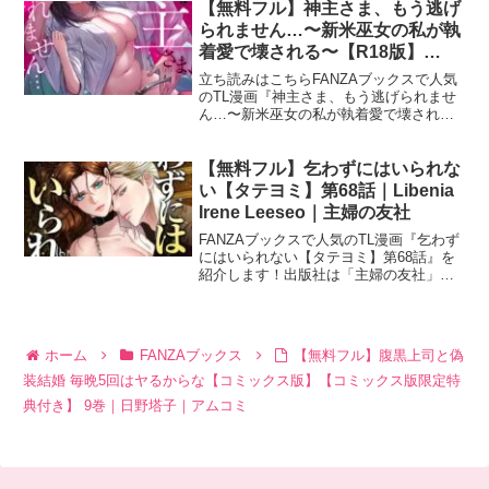
る！〜上司は執着系溺愛ストーカー〜【R
【無料フル】神主さま、もう逃げ
版】 （12）の
られません…〜新米巫女の私が執
着愛で壊される〜【R18版】
（3）｜梅宮こう｜forcs
立ち読みはこちらFANZAブックスで人気
のTL漫画『神主さま、もう逃げられませ
ん…〜新米巫女の私が執着愛で壊され
る〜【R18版】（3）』を紹介します！出
版社は「forcs」です。神主さま、もう逃
げられません…〜新米巫女の私が執着愛
【無料フル】乞わずにはいられな
で壊される
い【タテヨミ】第68話｜Libenia
Irene Leeseo｜主婦の友社
FANZAブックスで人気のTL漫画『乞わず
にはいられない【タテヨミ】第68話』を
紹介します！出版社は「主婦の友社」で
す。乞わずにはいられない【タテヨミ】
第68話の作品名（正式タイトル）は？乞
わずにはいられない【タテヨミ】第68話
乞わずにはい
ホーム
FANZAブックス
【無料フル】腹黒上司と偽
装結婚 毎晩5回はヤるからな【コミックス版】【コミックス版限定特
典付き】 9巻｜日野塔子｜アムコミ