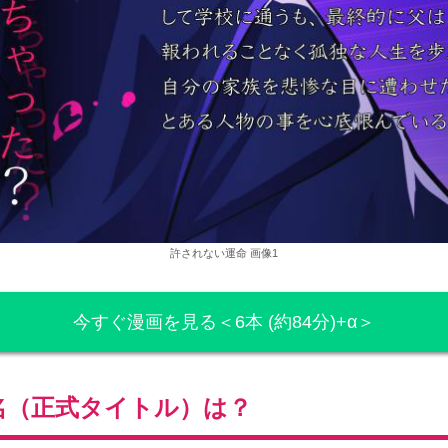
許されない運命 画像1
今すぐ漫画を見る＜6本 (約84分)+α＞
名（正式タイトル）は？