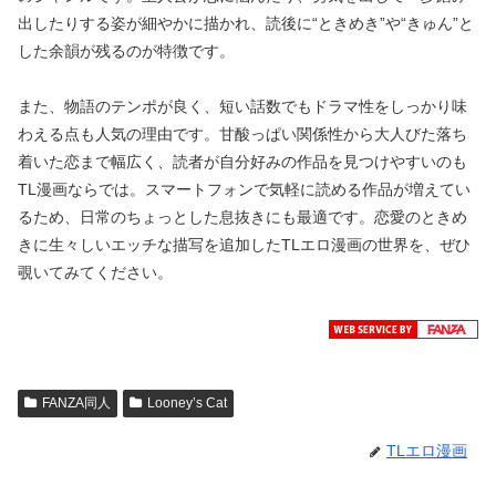
出したりする姿が細やかに描かれ、読後に“ときめき”や“きゅん”と
した余韻が残るのが特徴です。
また、物語のテンポが良く、短い話数でもドラマ性をしっかり味
わえる点も人気の理由です。甘酸っぱい関係性から大人びた落ち
着いた恋まで幅広く、読者が自分好みの作品を見つけやすいのも
TL漫画ならでは。スマートフォンで気軽に読める作品が増えてい
るため、日常のちょっとした息抜きにも最適です。恋愛のときめ
きに生々しいエッチな描写を追加したTLエロ漫画の世界を、ぜひ
覗いてみてください。
FANZA同人
Looney’s Cat
TLエロ漫画