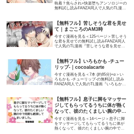
執着？焦らされ=快楽堕ちアンソロジーの
無料試し読みFANZA同人で人気のTL漫画
『因習村？執着？焦らされ=快楽堕ちアン
ソロジー』の試し読みサンプルを紹介し
ます！作者（サークル）は今話題の
【無料フル】苦しそうな君を見せ
「DARKMO
て｜まごころのAM3時
今すぐ漫画を見る＜125ページ＞苦しそう
な君を見せての無料試し読みFANZA同人
で人気のTL漫画『苦しそうな君を見せ
て』の試し読みサンプルを紹介します！
作者（サークル）は今話題の「まごころ
のAM3時」です。苦しそうな君を見せて
【無料フル】いろもかも -チュー
画像1苦しそ
リップ-｜cocoalacarte
今すぐ漫画を見る＜7本 (約85分)+α＞い
ろもかも -チューリップ-の無料試し読み
FANZA同人で人気のTL漫画『いろもかも
-チューリップ-』の試し読みサンプルを紹
介します！作者（サークル）は今話題の
「cocoalacarte」です。い
【無料フル】息子に脚をマッサー
ジしてもらってるうちに体が熱く
なって、彼のたくましい腕の中で
何度も絶頂してしまいました。｜
今すぐ漫画を見る＜14ページ＞息子に脚
官能物語
をマッサージしてもらってるうちに体が
熱くなって、彼のたくましい腕の中で何
度も絶頂してしまいました。の無料試し