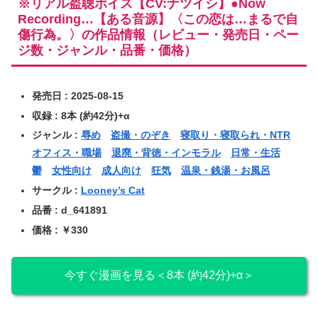
※リアル盗聴ボイス【CV:ナツイシ】●Now
Recording…【ある音源】〈この恋は…まるで自
傷行為。〉の作品情報（レビュー・発売日・ペー
ジ数・ジャンル・品番・価格）
発売日 : 2025-08-15
収録 : 8本 (約42分)+α
ジャンル :
辱め
盗撮・のぞき
寝取り・寝取られ・NTR
オフィス・職場
退廃・背徳・インモラル
日常・生活
鬱
女性向け
成人向け
狂気
温泉・銭湯・お風呂
サークル :
Looney’s Cat
品番 : d_641891
価格 : ￥330
今すぐ漫画を見る＜8本 (約42分)+α＞