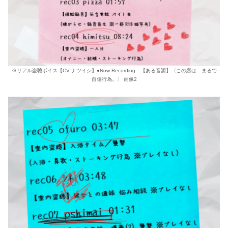
※リアル盗聴ボイス【CV:ナツイシ】●Now Recording…【ある音源】〈この恋は…まるで
自傷行為。〉 画像2