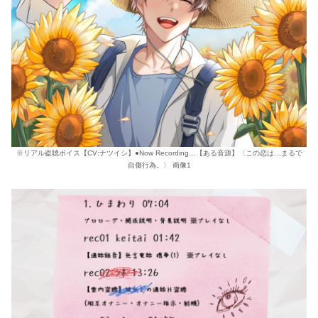
※リアル盗聴ボイス【CV:ナツイシ】●Now Recording…【ある音源】〈この恋は…まるで
自傷行為。〉 画像1