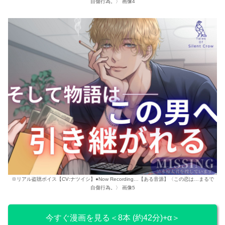
自傷行為。〉 画像4
※リアル盗聴ボイス【CV:ナツイシ】●Now Recording…【ある音源】〈この恋は…まるで
自傷行為。〉 画像5
今すぐ漫画を見る＜8本 (約42分)+α＞