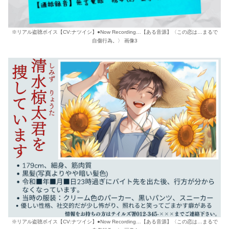
※リアル盗聴ボイス【CV:ナツイシ】●Now Recording…【ある音源】〈この恋は…まるで
自傷行為。〉 画像3
※リアル盗聴ボイス【CV:ナツイシ】●Now Recording…【ある音源】〈この恋は…まるで