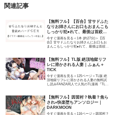
関連記事
【無料フル】【百合】甘サドふた
なりお姉さんにお口もおまんこも
しっかり犯●れて、最後は首絞め
中出しされちゃう｜みこるーむ
今すぐ漫画を見る＜1本 (約27分)＞【百
合】甘サドふたなりお姉さんにお口もお
まんこもしっかり犯●れて、最後は首絞め
中出しされちゃうの無料試し読みFANZA
同人で人気のTL漫画『【百合】甘サドふ
たなりお姉さんにお口もおまんこもしっ
【無料フル】TL版 絶頂地獄リフ
かり犯●れ
レに溶かされる人妻｜ふぁん＋
TICK
今すぐ漫画を見る＜125ページ＞TL版 絶
頂地獄リフレに溶かされる人妻の無料試
し読みFANZA同人で人気のTL漫画『TL版
絶頂地獄リフレに溶かされる人妻』の試
し読みサンプルを紹介します！作者（サ
ークル）は今話題の「ふぁん＋TICK」で
【無料フル】因習村？執着？焦ら
す。
され=快楽堕ちアンソロジー｜
DARKMOON
今すぐ漫画を見る＜116ページ＞因習村？