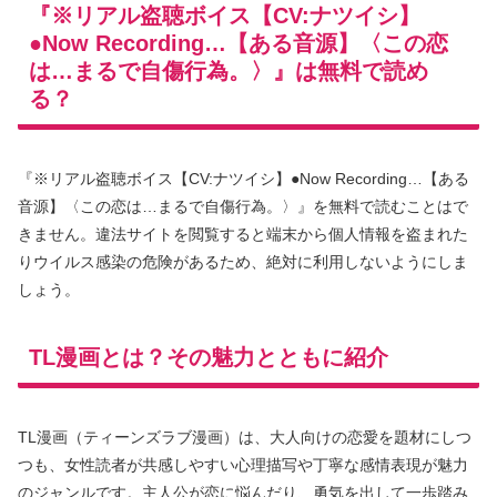
『※リアル盗聴ボイス【CV:ナツイシ】
●Now Recording…【ある音源】〈この恋
は…まるで自傷行為。〉』は無料で読め
る？
『※リアル盗聴ボイス【CV:ナツイシ】●Now Recording…【ある
音源】〈この恋は…まるで自傷行為。〉』を無料で読むことはで
きません。違法サイトを閲覧すると端末から個人情報を盗まれた
りウイルス感染の危険があるため、絶対に利用しないようにしま
しょう。
TL漫画とは？その魅力とともに紹介
TL漫画（ティーンズラブ漫画）は、大人向けの恋愛を題材にしつ
つも、女性読者が共感しやすい心理描写や丁寧な感情表現が魅力
のジャンルです。主人公が恋に悩んだり、勇気を出して一歩踏み