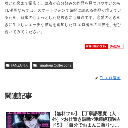
着いた恋まで幅広く、読者が自分好みの作品を見つけやすいのも
TL漫画ならでは。スマートフォンで気軽に読める作品が増えてい
るため、日常のちょっとした息抜きにも最適です。恋愛のときめ
きに生々しいエッチな描写を追加したTLエロ漫画の世界を、ぜひ
覗いてみてください。
FANZA同人
Tunaboni Collections
TLエロ漫画
関連記事
【無料フル】【丁寧語悪魔（人
外）×お仕置き調教×連続絶頂独占
ドS】「自分でおまんこ擦りつけ