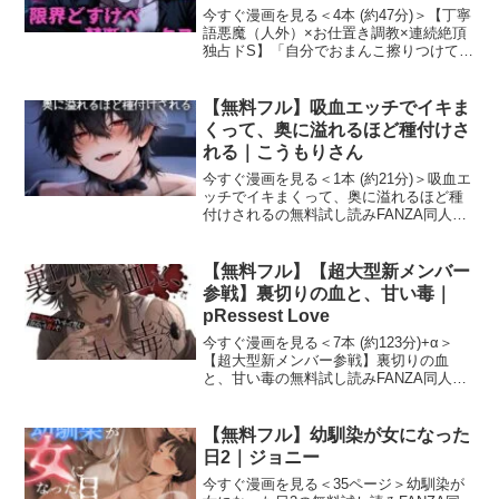
て？（はーと）」上位悪魔と契約
今すぐ漫画を見る＜4本 (約47分)＞【丁寧
して限界どすけべ甘々セックス
語悪魔（人外）×お仕置き調教×連続絶頂
独占ドS】「自分でおまんこ擦りつけて？
（はーと）（はーと）（はーと）
（はーと）」上位悪魔と契約して限界ど
｜くりぃむみるく？
すけべ甘々セックス（はーと）（はー
と）（はーと）の無料試し読みFANZA同
【無料フル】吸血エッチでイキま
人で人気の
くって、奥に溢れるほど種付けさ
れる｜こうもりさん
今すぐ漫画を見る＜1本 (約21分)＞吸血エ
ッチでイキまくって、奥に溢れるほど種
付けされるの無料試し読みFANZA同人で
人気のTL漫画『吸血エッチでイキまくっ
て、奥に溢れるほど種付けされる』の試
し読みサンプルを紹介します！作者（サ
【無料フル】【超大型新メンバー
ークル）は
参戦】裏切りの血と、甘い毒｜
pRessest Love
今すぐ漫画を見る＜7本 (約123分)+α＞
【超大型新メンバー参戦】裏切りの血
と、甘い毒の無料試し読みFANZA同人で
人気のTL漫画『【超大型新メンバー参
戦】裏切りの血と、甘い毒』の試し読み
サンプルを紹介します！作者（サーク
【無料フル】幼馴染が女になった
ル）は今話題の「
日2｜ジョニー
今すぐ漫画を見る＜35ページ＞幼馴染が