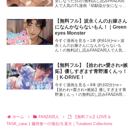
女になった日2の無料試し読みFANZA同
人で人気のTL漫画『幼馴染が女になった
日2』の試し読みサンプルを紹介します！
作者（サークル）は今話題の「ジョニ
ー」です。幼馴染が女になった日2 画像1
【無料フル】波永くんのお嫁さん
幼馴染が女に
になんかならないもん！｜Green
eyes Monster
今すぐ漫画を見る＜1本 (約61分)+α＞波
永くんのお嫁さんになんかならないも
ん！の無料試し読みFANZA同人で人気の
TL漫画『波永くんのお嫁さんになんかな
らないもん！』の試し読みサンプルを紹
介します！作者（サークル）は今話題の
【無料フル】【拾われ×愛され×嫉
「Green
妬】優しすぎます青野瀬くんっ！
｜K-DRIVE！
今すぐ漫画を見る＜8本 (約102分)+α＞
【拾われ×愛され×嫉妬】優しすぎます青
野瀬くんっ！の無料試し読みFANZA同人
で人気のTL漫画『【拾われ×愛され×嫉
妬】優しすぎます青野瀬くんっ！』の試
し読みサンプルを紹介します！作者（サ
ークル）
ホーム
FANZA同人
【無料フル】LOVE＆
TASK_case.1 藤田俊一の場合/久喜大｜Tunaboni Collections