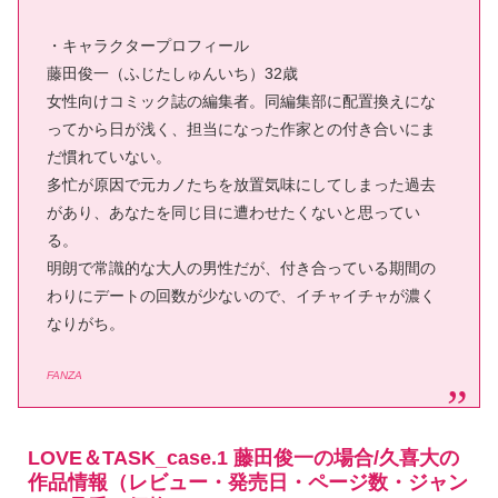
・キャラクタープロフィール
藤田俊一（ふじたしゅんいち）32歳
女性向けコミック誌の編集者。同編集部に配置換えにな
ってから日が浅く、担当になった作家との付き合いにま
だ慣れていない。
多忙が原因で元カノたちを放置気味にしてしまった過去
があり、あなたを同じ目に遭わせたくないと思ってい
る。
明朗で常識的な大人の男性だが、付き合っている期間の
わりにデートの回数が少ないので、イチャイチャが濃く
なりがち。
FANZA
LOVE＆TASK_case.1 藤田俊一の場合/久喜大の
作品情報（レビュー・発売日・ページ数・ジャン