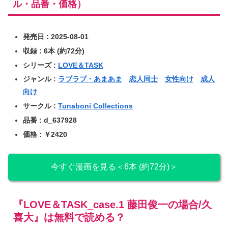
ル・品番・価格）
発売日 : 2025-08-01
収録 : 6本 (約72分)
シリーズ :
LOVE＆TASK
ジャンル :
ラブラブ・あまあま
恋人同士
女性向け
成人
向け
サークル :
Tunaboni Collections
品番 : d_637928
価格 : ￥2420
今すぐ漫画を見る＜6本 (約72分)＞
『LOVE＆TASK_case.1 藤田俊一の場合/久
喜大』は無料で読める？