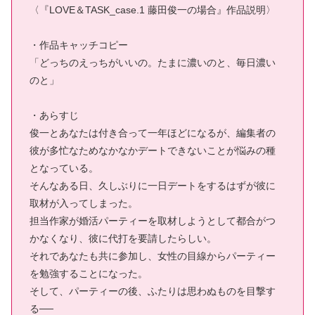
〈『LOVE＆TASK_case.1 藤田俊一の場合』作品説明〉
・作品キャッチコピー
「どっちのえっちがいいの。たまに濃いのと、毎日濃い
のと」
・あらすじ
俊一とあなたは付き合って一年ほどになるが、編集者の
彼が多忙なためなかなかデートできないことが悩みの種
となっている。
そんなある日、久しぶりに一日デートをするはずが彼に
取材が入ってしまった。
担当作家が婚活パーティーを取材しようとして都合がつ
かなくなり、彼に代打を要請したらしい。
それであなたも共に参加し、女性の目線からパーティー
を勉強することになった。
そして、パーティーの後、ふたりは思わぬものを目撃す
る──