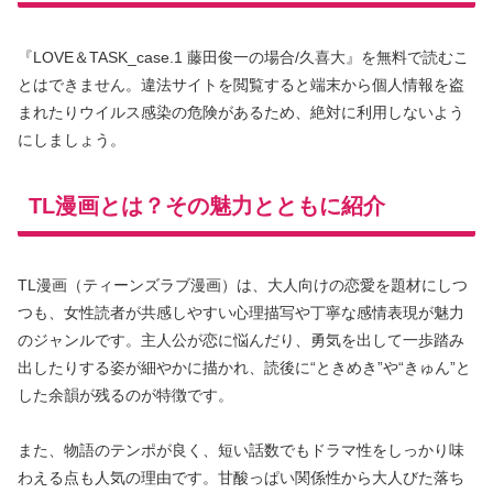
『LOVE＆TASK_case.1 藤田俊一の場合/久喜大』を無料で読むこ
とはできません。違法サイトを閲覧すると端末から個人情報を盗
まれたりウイルス感染の危険があるため、絶対に利用しないよう
にしましょう。
TL漫画とは？その魅力とともに紹介
TL漫画（ティーンズラブ漫画）は、大人向けの恋愛を題材にしつ
つも、女性読者が共感しやすい心理描写や丁寧な感情表現が魅力
のジャンルです。主人公が恋に悩んだり、勇気を出して一歩踏み
出したりする姿が細やかに描かれ、読後に“ときめき”や“きゅん”と
した余韻が残るのが特徴です。
また、物語のテンポが良く、短い話数でもドラマ性をしっかり味
わえる点も人気の理由です。甘酸っぱい関係性から大人びた落ち