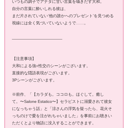
いつもの調子でアナタに甘い言葉を囁きだす大和。
自分の言葉に酔いしれる彼は、
まだ片されていない’他の誰かへのプレゼント’を見つめる
視線には全く気づいていないようで……。
______________________
【注意事項】
大和による強○性交のシーンがございます。
直接的な隠語表現がございます。
3Pシーンがございます。
※前作、「【カラダも。ココロも。ほぐして。癒し
て。〜Salone Estatico〜】セラピストに溺愛されて彼女
になっちゃう話」と「涼さんの浮気を疑ったら、花火そ
っちのけで愛を注がれちゃいました」を事前にお聴きい
ただくとより物語に没入することができます。