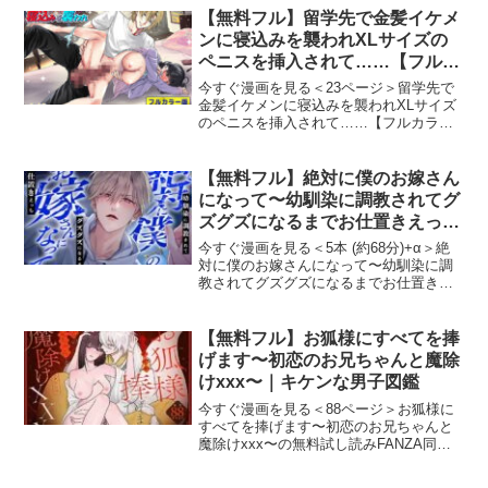
【フルボイス動画版】』の試し読みサン
【無料フル】留学先で金髪イケメ
プルを紹介しま
ンに寝込みを襲われXLサイズの
ペニスを挿入されて……【フルカ
ラー版】｜KZentertainment
今すぐ漫画を見る＜23ページ＞留学先で
金髪イケメンに寝込みを襲われXLサイズ
のペニスを挿入されて……【フルカラー
版】の無料試し読みFANZA同人で人気の
TL漫画『留学先で金髪イケメンに寝込み
を襲われXLサイズのペニスを挿入され
【無料フル】絶対に僕のお嫁さん
て……【フルカ
になって〜幼馴染に調教されてグ
ズグズになるまでお仕置きえっ
ち〜※結婚不可避※｜偏愛カタル
今すぐ漫画を見る＜5本 (約68分)+α＞絶
シス
対に僕のお嫁さんになって〜幼馴染に調
教されてグズグズになるまでお仕置きえ
っち〜※結婚不可避※の無料試し読み
FANZA同人で人気のTL漫画『絶対に僕の
お嫁さんになって〜幼馴染に調教されて
【無料フル】お狐様にすべてを捧
グズグズにな
げます〜初恋のお兄ちゃんと魔除
けxxx〜｜キケンな男子図鑑
今すぐ漫画を見る＜88ページ＞お狐様に
すべてを捧げます〜初恋のお兄ちゃんと
魔除けxxx〜の無料試し読みFANZA同人
で人気のTL漫画『お狐様にすべてを捧げ
ます〜初恋のお兄ちゃんと魔除けxxx〜』