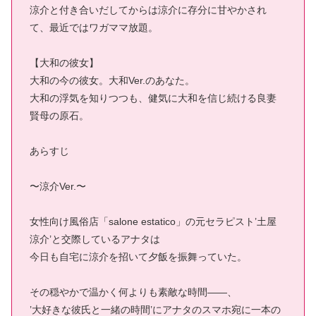
涼介と付き合いだしてからは涼介に存分に甘やかされ
て、最近ではワガママ放題。
【大和の彼女】
大和の今の彼女。大和Ver.のあなた。
大和の浮気を知りつつも、健気に大和を信じ続ける良妻
賢母の原石。
あらすじ
〜涼介Ver.〜
女性向け風俗店「salone estatico」の元セラピスト’土屋
涼介’と交際しているアナタは
今日も自宅に涼介を招いて夕飯を振舞っていた。
その穏やかで温かく何よりも素敵な時間――、
’大好きな彼氏と一緒の時間’にアナタのスマホ宛に一本の