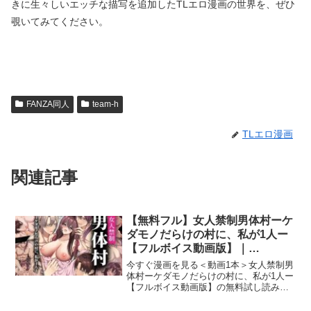
きに生々しいエッチな描写を追加したTLエロ漫画の世界を、ぜひ
覗いてみてください。
FANZA同人
team-h
TLエロ漫画
関連記事
【無料フル】女人禁制男体村ーケ
ダモノだらけの村に、私が1人ー
【フルボイス動画版】｜
KZentertainment
今すぐ漫画を見る＜動画1本＞女人禁制男
体村ーケダモノだらけの村に、私が1人ー
【フルボイス動画版】の無料試し読み
FANZA同人で人気のTL漫画『女人禁制男
体村ーケダモノだらけの村に、私が1人ー