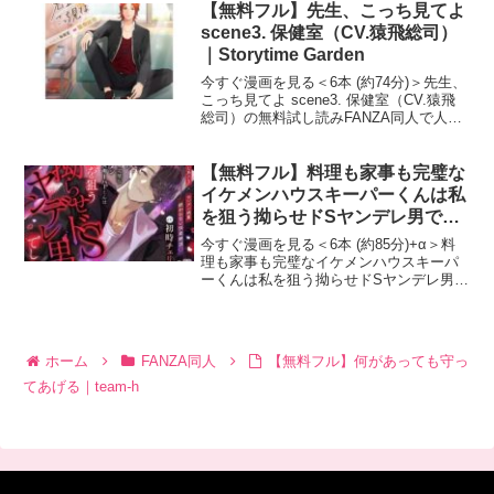
の試し読みサンプルを紹介します！作者
【無料フル】先生、こっち見てよ
（サークル
scene3. 保健室（CV.猿飛総司）
｜Storytime Garden
今すぐ漫画を見る＜6本 (約74分)＞先生、
こっち見てよ scene3. 保健室（CV.猿飛
総司）の無料試し読みFANZA同人で人気
のTL漫画『先生、こっち見てよ scene3.
保健室（CV.猿飛総司）』の試し読みサン
プルを紹介します！作
【無料フル】料理も家事も完璧な
イケメンハウスキーパーくんは私
を狙う拗らせドSヤンデレ男でし
た｜Ravishing mellow
今すぐ漫画を見る＜6本 (約85分)+α＞料
理も家事も完璧なイケメンハウスキーパ
ーくんは私を狙う拗らせドSヤンデレ男で
したの無料試し読みFANZA同人で人気の
TL漫画『料理も家事も完璧なイケメンハ
ウスキーパーくんは私を狙う拗らせドSヤ
ンデレ
ホーム
FANZA同人
【無料フル】何があっても守っ
てあげる｜team-h