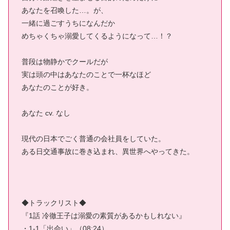
あなたを召喚した…。が、
一緒に過ごすうちになんだか
めちゃくちゃ溺愛してくるようになって…！？
普段は物静かでクールだが
実は頭の中はあなたのことで一杯なほど
あなたのことが好き。
あなた cv. なし
現代の日本でごく普通の会社員をしていた。
ある日交通事故に巻き込まれ、異世界へやってきた。
◆トラックリスト◆
『1話 冷徹王子は溺愛の素質があるかもしれない』
・1-1「出会い」（08:24）