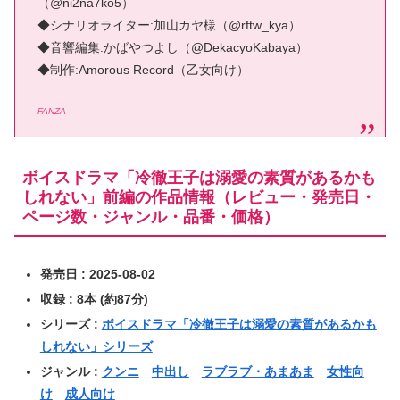
（@ni2na7ko5）
◆シナリオライター:加山カヤ様（@rftw_kya）
◆音響編集:かばやつよし（@DekacyoKabaya）
◆制作:Amorous Record（乙女向け）
FANZA
ボイスドラマ「冷徹王子は溺愛の素質があるかも
しれない」前編の作品情報（レビュー・発売日・
ページ数・ジャンル・品番・価格）
発売日 : 2025-08-02
収録 : 8本 (約87分)
シリーズ :
ボイスドラマ「冷徹王子は溺愛の素質があるかも
しれない」シリーズ
ジャンル :
クンニ
中出し
ラブラブ・あまあま
女性向
け
成人向け