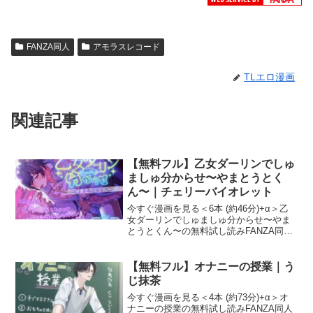
FANZA同人
アモラスレコード
TLエロ漫画
関連記事
【無料フル】乙女ダーリンでしゅ
ましゅ分からせ〜やまとうとく
ん〜｜チェリーバイオレット
今すぐ漫画を見る＜6本 (約46分)+α＞乙
女ダーリンでしゅましゅ分からせ〜やま
とうとくん〜の無料試し読みFANZA同人
で人気のTL漫画『乙女ダーリンでしゅま
しゅ分からせ〜やまとうとくん〜』の試
し読みサンプルを紹介します！作者（サ
【無料フル】オナニーの授業｜う
ークル）は
じ抹茶
今すぐ漫画を見る＜4本 (約73分)+α＞オ
ナニーの授業の無料試し読みFANZA同人