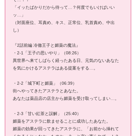
「イッたばかりだから待って…？何度でもいけばいい
ッ…」
（対面座位、耳責め、キス、正常位、乳首責め、中出
し）
『2話前編 冷徹王子と媚薬の魔法』
・2-1「王子の思いやり」（08:26）
異世界へ来てしばらく経ったある日、元気のないあなた
を気にかけるアステラはある提案をする…。
・2-2「城下町と媚薬」（06:39）
街へやってきたアステラとあなた。
あなたは薬品店の店主から媚薬を受け取ってしまい…。
・2-3「甘い紅茶と誤解」（25:40）
媚薬をアステラに飲ませることに成功したあなた。
媚薬の効果が回ってきたアステラに、「お前から挿れて