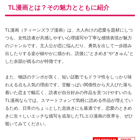
TL漫画とは？その魅力とともに紹介
TL漫画（ティーンズラブ漫画）は、大人向けの恋愛を題材にしつ
つも、女性読者が共感しやすい心理描写や丁寧な感情表現が魅力
のジャンルです。主人公が恋に悩んだり、勇気を出して一歩踏み
出したりする姿が細やかに描かれ、読後に“ときめき”や“きゅん”と
した余韻が残るのが特徴です。
また、物語のテンポが良く、短い話数でもドラマ性をしっかり味
わえる点も人気の理由です。甘酸っぱい関係性から大人びた落ち
着いた恋まで幅広く、読者が自分好みの作品を見つけやすいのも
TL漫画ならでは。スマートフォンで気軽に読める作品が増えてい
るため、日常のちょっとした息抜きにも最適です。恋愛のときめ
きに生々しいエッチな描写を追加したTLエロ漫画の世界を、ぜひ
覗いてみてください。