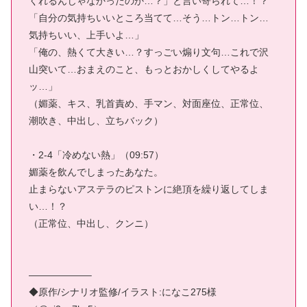
くれるんじゃなかったのか…？」と言い寄られて…！？
「自分の気持ちいいところ当てて…そう…トン…トン…
気持ちいい、上手いよ…」
「俺の、熱くて大きい…？すっごい煽り文句…これで沢
山突いて…おまえのこと、もっとおかしくしてやるよ
ッ…」
（媚薬、キス、乳首責め、手マン、対面座位、正常位、
潮吹き、中出し、立ちバック）
・2-4「冷めない熱」（09:57）
媚薬を飲んでしまったあなた。
止まらないアステラのピストンに絶頂を繰り返してしま
い…！？
（正常位、中出し、クンニ）
——————–
◆原作/シナリオ監修/イラスト:になこ275様