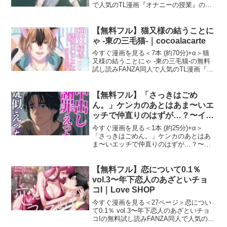
で人気のTL漫画『オナニーの授業』の試
し読みサンプルを紹介します！作者（サ
ークル）は今話題の「うじ抹茶」です。
オナニーの授業 画像1オナニーの授業 画
【無料フル】猫又様の結うことに
像2オ
ゃ -東の三毛猫-｜cocoalacarte
今すぐ漫画を見る＜7本 (約70分)+α＞猫
又様の結うことにゃ -東の三毛猫-の無料
試し読みFANZA同人で人気のTL漫画『猫
又様の結うことにゃ -東の三毛猫-』の試
し読みサンプルを紹介します！作者（サ
ークル）は今話題の「cocoalaca
【無料フル】「さっきはごめ
ん。」ケンカのあとはあま〜いエ
ッチで仲直りのはずが…？〜イジ
ワルな彼の激ピストンで連続絶
今すぐ漫画を見る＜1本 (約25分)+α＞
頂〜（CV:がく×シナリオ:悠希）
「さっきはごめん。」ケンカのあとはあ
ま〜いエッチで仲直りのはずが…？〜イ
｜dots
ジワルな彼の激ピストンで連続絶頂〜
（CV:がく×シナリオ:悠希）の無料試し読
みFANZA同人で人気のTL漫画『「さっき
【無料フル】恋について0.1％
はごめん
vol.3〜年下恋人のあざといチョ
コI｜Love SHOP
今すぐ漫画を見る＜27ページ＞恋につい
て0.1％ vol.3〜年下恋人のあざといチョ
コIの無料試し読みFANZA同人で人気のTL
漫画『恋について0.1％ vol.3〜年下恋人