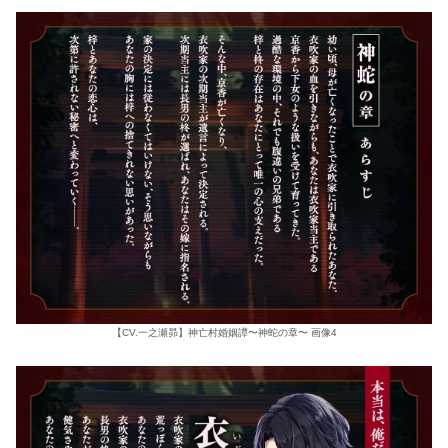
【CV.一之瀬昴】神亡村婚姻譚〜神蛇の章〜 画像4