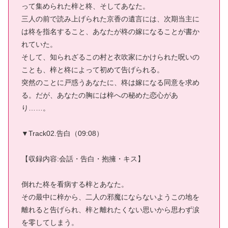
って集められた梓と柊、そしてあなた。
三人の前で読み上げられた京香の遺言には、次期当主に
は柊を指名すること、あなたが柊の嫁になることが書か
れていた。
そして、知られざるこの村と衣吹家にかけられた呪いの
ことも、梓と柊によって初めて告げられる。
突然のことに戸惑うあなたに、柊は嫁になる同意を求め
る。だが、あなたの胸には梓への秘めた恋心があ
り……。
▼Track02.告白（09:08）
【収録内容:会話・告白・抱擁・キス】
倒れた柊を看病する梓とあなた。
その最中に梓から、二人の邪魔にならないようこの地を
離れると告げられ、梓と離れたくない思いから思わず涙
を零してしまう。