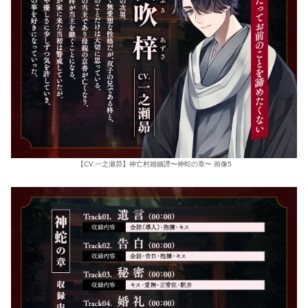
【CV.一之瀬昴】神亡村婚姻譚〜神蛇の章〜 画像5