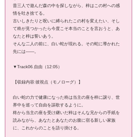
昔三人で遊んだ森の中を探しながら、梓はこの村への感
情を吐き捨てる。
古いしきたりと呪いに縛られたこの村を変えたい、そし
て柊が見つかったら今度こそ本当のことを言おうと、あ
なたと梓は誓いあう。
そんな二人の前に、白い蛇が現れる。その蛇に導かれた
先には――。
▼Track06.自由（12:05）
【収録内容:彼視点（モノローグ）】
白い蛇の力で健康になった柊は当主の座を梓に譲り、世
界中を巡って自由を謳歌するように。
柊から当主の座を受け継いだ梓はそんな兄からの手紙を
読みながら、あなたとあなたのお腹に宿る新しい家族
に、これからのことを語り掛ける。