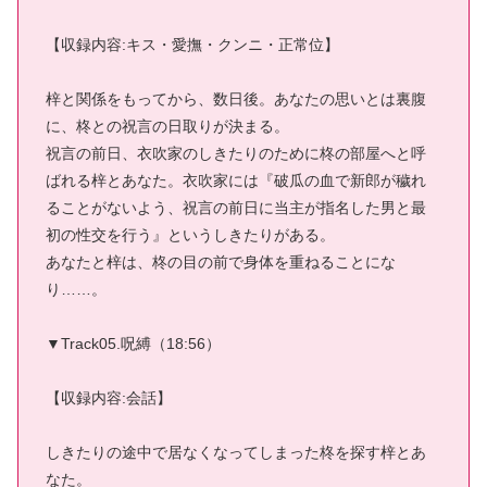
【収録内容:キス・愛撫・クンニ・正常位】
梓と関係をもってから、数日後。あなたの思いとは裏腹
に、柊との祝言の日取りが決まる。
祝言の前日、衣吹家のしきたりのために柊の部屋へと呼
ばれる梓とあなた。衣吹家には『破瓜の血で新郎が穢れ
ることがないよう、祝言の前日に当主が指名した男と最
初の性交を行う』というしきたりがある。
あなたと梓は、柊の目の前で身体を重ねることにな
り……。
▼Track05.呪縛（18:56）
【収録内容:会話】
しきたりの途中で居なくなってしまった柊を探す梓とあ
なた。