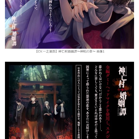
【CV.一之瀬昴】神亡村婚姻譚〜神蛇の章〜 画像1