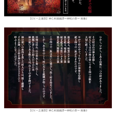
【CV.一之瀬昴】神亡村婚姻譚〜神蛇の章〜 画像2
【CV.一之瀬昴】神亡村婚姻譚〜神蛇の章〜 画像3