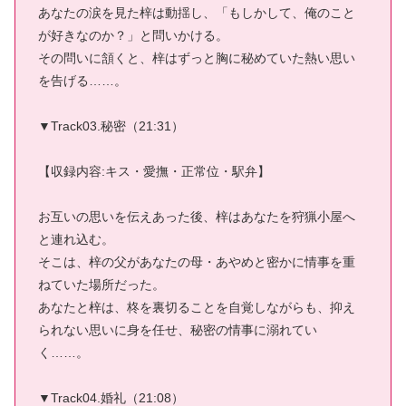
あなたの涙を見た梓は動揺し、「もしかして、俺のこと
が好きなのか？」と問いかける。
その問いに頷くと、梓はずっと胸に秘めていた熱い思い
を告げる……。
▼Track03.秘密（21:31）
【収録内容:キス・愛撫・正常位・駅弁】
お互いの思いを伝えあった後、梓はあなたを狩猟小屋へ
と連れ込む。
そこは、梓の父があなたの母・あやめと密かに情事を重
ねていた場所だった。
あなたと梓は、柊を裏切ることを自覚しながらも、抑え
られない思いに身を任せ、秘密の情事に溺れてい
く……。
▼Track04.婚礼（21:08）