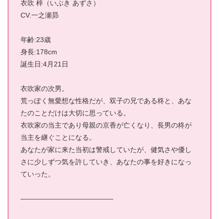
衣吹 梓（いぶき あずさ）
CV.一之瀬昴
年齢:23歳
身長:178cm
誕生日:4月21日
衣吹家の次男。
荒っぽく無愛想な性格だが、双子の兄である柊と、あな
たのことだけは大切に思っている。
衣吹家の当主であり母親の京香が亡くなり、長男の柊が
当主を継ぐことになる。
あなたが家に来た当初は警戒していたが、健気さや優し
さに少しずつ気を許していき、あなたの事を好きになっ
ていった。
—————————————–