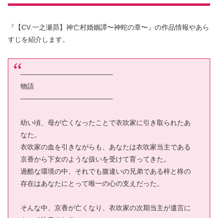
『【CV.一之瀬昴】神亡村婚姻譚〜神蛇の章〜』の作品情報やあら
すじを紹介します。
—————————————–
物語
—————————————–
幼い頃、母が亡くなったことで衣吹家に引き取られたあ
なた。
衣吹家の血を引きながらも、あなたは衣吹家当主である
京香から下女のような扱いを受けて育ってきた。
過酷な環境の中、それでも腹違いの兄弟である梓と柊の
存在はあなたにとって唯一の心の支えだった。
そんな中、京香が亡くなり、衣吹家の次期当主が遺言に