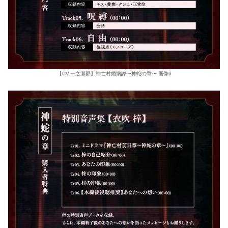
【CV.一之瀬昴】神亡村婚姻譚〜神蛇の章〜 画像6