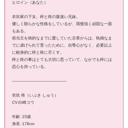
ヒロイン（あなた）
衣吹家の下女。梓と柊の腹違い兄妹。
優しく朗らかな性格をしているが、我慢強く頑固な一面
もある。
前当主を病的なまでに愛していた京香からは、執拗なま
でに虐げられて育ったために、自尊心がなく、必要以上
に献身的に梓と柊に尽くす。
梓と柊の事はとても大切に思っていて、なかでも梓には
恋心を持っている。
—————————————–
衣吹 柊（いぶき しゅう）
CV.白崎コウ
年齢 :23歳
身長 :178cm