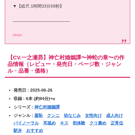
▼【総尺:1時間33分59秒】
—————————————–
FANZA
【CV.一之瀬昴】神亡村婚姻譚〜神蛇の章〜の作
品情報（レビュー・発売日・ページ数・ジャン
ル・品番・価格）
発売日 : 2025-06-26
収録 : 6本 (約94分)+α
シリーズ :
神亡村婚姻譚
ジャンル :
羞恥
クンニ
幼なじみ
女性向け
成人向け
バイノーラル
耳舐め
キス
初体験
クリ責め
正常位
駅弁
おすすめ