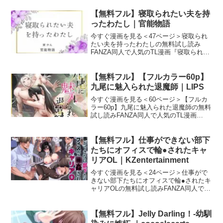
いんだよね』の試し読みサンプルを紹介
します！作者（サークル）は今話題の
【無料フル】寝取られたい夫を持
「第十三欲情実験室」
ったわたし｜官能物語
今すぐ漫画を見る＜47ページ＞寝取られ
たい夫を持ったわたしの無料試し読み
FANZA同人で人気のTL漫画『寝取られた
い夫を持ったわたし』の試し読みサンプ
ルを紹介します！作者（サークル）は今
話題の「官能物語」です。寝取られたい
【無料フル】【フルカラー60p】
夫を持ったわたし
九尾に魅入られた退魔師｜LIPS
今すぐ漫画を見る＜60ページ＞【フルカ
ラー60p】九尾に魅入られた退魔師の無料
試し読みFANZA同人で人気のTL漫画
『【フルカラー60p】九尾に魅入られた退
魔師』の試し読みサンプルを紹介しま
す！作者（サークル）は今話題の
【無料フル】仕事ができない部下
「LIPS」です。【
たちにオフィスで輪●されたキャ
リアOL｜KZentertainment
今すぐ漫画を見る＜24ページ＞仕事がで
きない部下たちにオフィスで輪●されたキ
ャリアOLの無料試し読みFANZA同人で人
気のTL漫画『仕事ができない部下たちに
オフィスで輪●されたキャリアOL』の試
し読みサンプルを紹介します！作者（サ
【無料フル】Jelly Darling！-幼馴
ークル）は