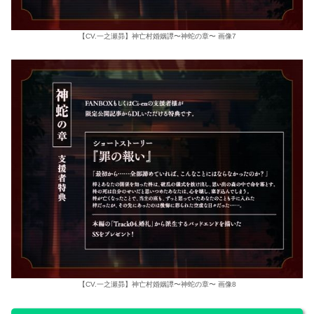
【CV.一之瀬昴】神亡村婚姻譚〜神蛇の章〜 画像7
【CV.一之瀬昴】神亡村婚姻譚〜神蛇の章〜 画像8