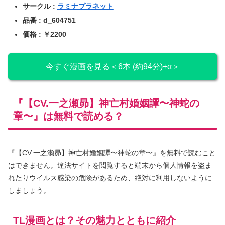
サークル :
ラミナプラネット
品番 : d_604751
価格 : ￥2200
今すぐ漫画を見る＜6本 (約94分)+α＞
『【CV.一之瀬昴】神亡村婚姻譚〜神蛇の
章〜』は無料で読める？
『【CV.一之瀬昴】神亡村婚姻譚〜神蛇の章〜』を無料で読むこと
はできません。違法サイトを閲覧すると端末から個人情報を盗ま
れたりウイルス感染の危険があるため、絶対に利用しないように
しましょう。
TL漫画とは？その魅力とともに紹介