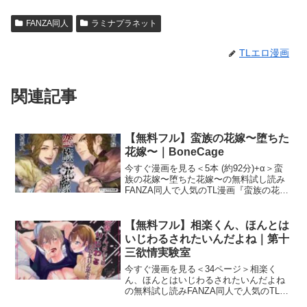
FANZA同人
ラミナプラネット
TLエロ漫画
関連記事
【無料フル】蛮族の花嫁〜堕ちた
花嫁〜｜BoneCage
今すぐ漫画を見る＜5本 (約92分)+α＞蛮
族の花嫁〜堕ちた花嫁〜の無料試し読み
FANZA同人で人気のTL漫画『蛮族の花
嫁〜堕ちた花嫁〜』の試し読みサンプル
を紹介します！作者（サークル）は今話
題の「BoneCage」です。蛮族の花嫁〜堕
【無料フル】相楽くん、ほんとは
ちた
いじわるされたいんだよね｜第十
三欲情実験室
今すぐ漫画を見る＜34ページ＞相楽く
ん、ほんとはいじわるされたいんだよね
の無料試し読みFANZA同人で人気のTL漫
画『相楽くん、ほんとはいじわるされた