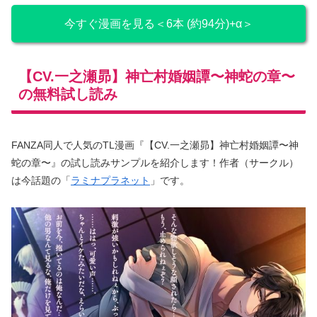
今すぐ漫画を見る＜6本 (約94分)+α＞
【CV.一之瀬昴】神亡村婚姻譚〜神蛇の章〜
の無料試し読み
FANZA同人で人気のTL漫画『【CV.一之瀬昴】神亡村婚姻譚〜神
蛇の章〜』の試し読みサンプルを紹介します！作者（サークル）
は今話題の「
ラミナプラネット
」です。