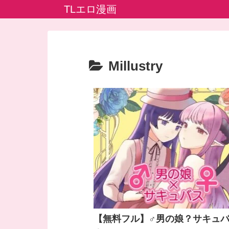
TLエロ漫画
Millustry
【無料フル】♂男の娘？サキュバ