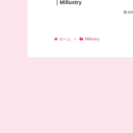
｜Millustry
202
ホーム
Millustry