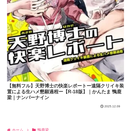
【無料フル】天野博士の快楽レポートー遠隔クリイキ装
置による生ハメ懇願過程ー【R-18版】｜かんたま 鴨鹿
梁｜ナンバーナイン
2025.12.09
ホーム
鴨鹿梁