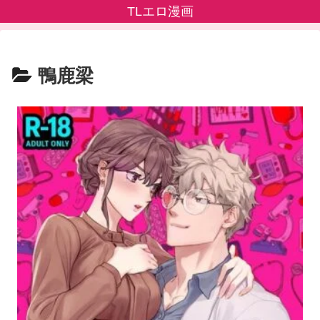
TLエロ漫画
鴨鹿梁