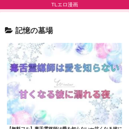
TLエロ漫画
記憶の墓場
【無料フル】毒舌霊媒師は愛を知らない〜甘くなる彼に