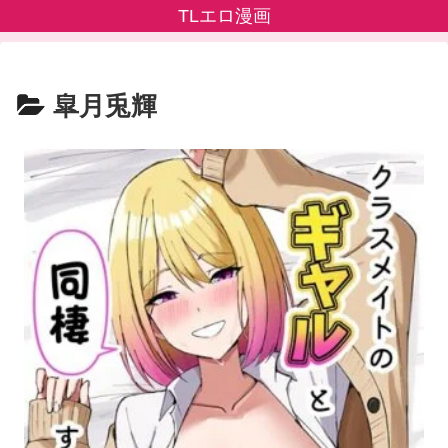
TLエロ漫画
皐月兎輝