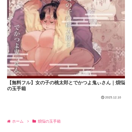
【無料フル】女の子の桃太郎とでかつよ鬼ぃさん｜煩悩
の玉手箱
2025.12.10
ホーム
煩悩の玉手箱