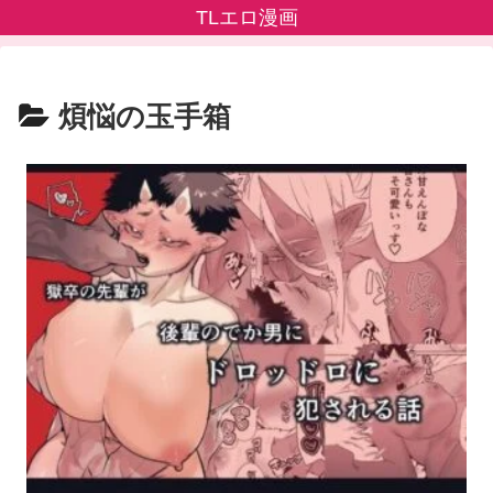
TLエロ漫画
煩悩の玉手箱