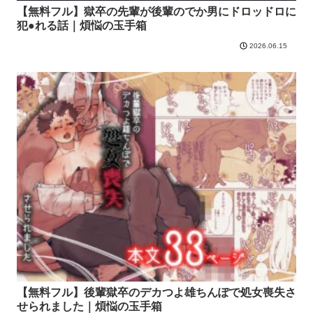
【無料フル】獄卒の先輩が後輩のでか男にドロッドロに
犯●れる話｜煩悩の玉手箱
2026.06.15
【無料フル】後輩獄卒のデカつよ雄ちんぽで処女喪失さ
せられました｜煩悩の玉手箱