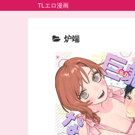
TLエロ漫画
炉端