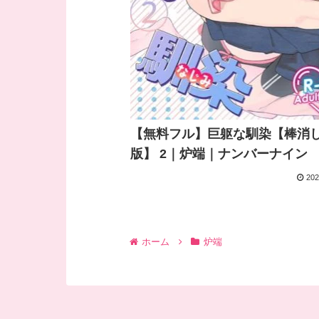
【無料フル】巨躯な馴染【棒消
版】 2｜炉端｜ナンバーナイン
202
ホーム
炉端