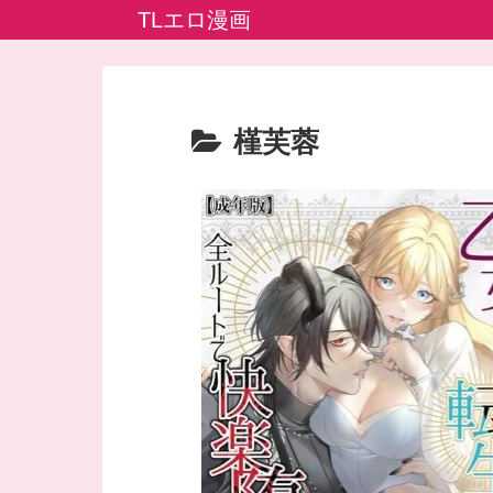
TLエロ漫画
槿芙蓉