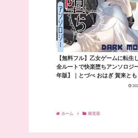
【無料フル】乙女ゲームに転生
全ルートで快楽堕ちアンソロジ
年版】｜とづべ おはぎ 賀来とも
兎ゆり 甘夏 南天 落合海 みんは
202
田 にくあつポンチョ 槿芙蓉 ま
ご。 Mian｜クロスフォリオ出版
ホーム
槿芙蓉