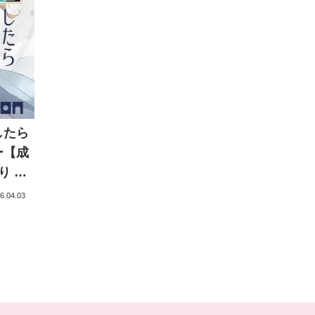
したら
ー【成
り 晶
 曇り山
6.04.03
みん