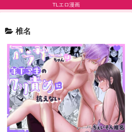
TLエロ漫画
椎名