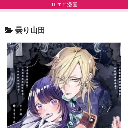
TLエロ漫画
曇り山田