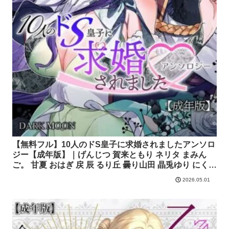
【無料フル】10人のドS皇子に求婚されましたアンソロ
ジー【成年版】｜げんじつ 賀来ともり ネリタ まみん
ご。 甘夏 おはぎ 戻 辰 るり丘 曇り山田 晶兎ゆり にくあ
つポンチョ いしもち りつ｜クロスフォリオ出版
2026.05.01