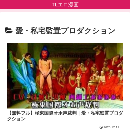
TLエロ漫画
愛・私宅監置プロダクション
【無料フル】極東国際オホ声裁判｜愛・私宅監置プロダ
クション
2025.12.11