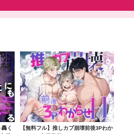
う轟く
【無料フル】推しカプ崩壊前後3Pわか