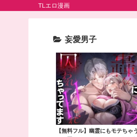
TLエロ漫画
妄愛男子
【無料フル】幽霊にもモテちゃ