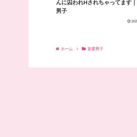
んに囚われHされちゃってます
男子
202
ホーム
妄愛男子