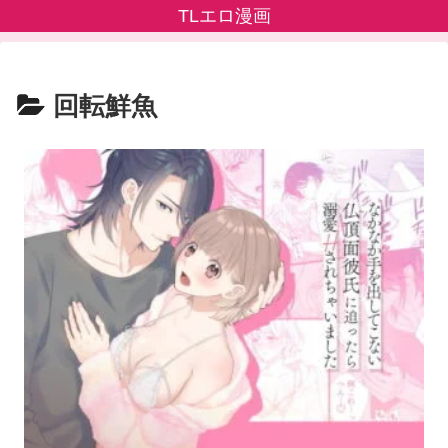
TLエロ漫画
回転鮮魚