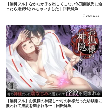
【無料フル】なかなか手を出してこない仏頂面彼氏に迫
ったら溺愛Hされちゃいました｜回転鮮魚
2025.12.12
【無料フル】お狐様の神隠し〜村の神様だった幼馴染に
攫われて淫紋を刻まれる〜｜回転鮮魚