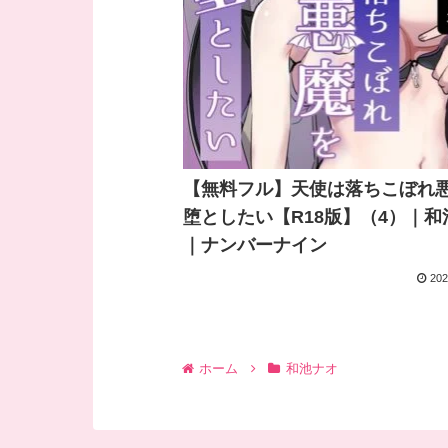
【無料フル】天使は落ちこぼれ
堕としたい【R18版】（4）｜和
｜ナンバーナイン
202
ホーム
和池ナオ