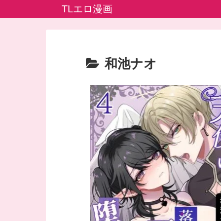
TLエロ漫画
和池ナオ