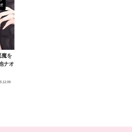
悪魔を
池ナオ
5.12.09