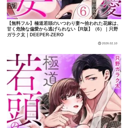
【無料フル】極道若頭のいつわり妻〜拾われた花嫁は、
甘く危険な偏愛から逃げられない【R版】（6）｜只野
ガラク太｜DEEPER-ZERO
2026.02.10