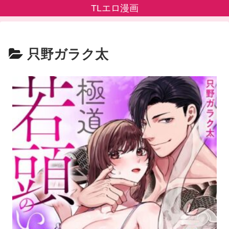
TLエロ漫画
只野ガラク太