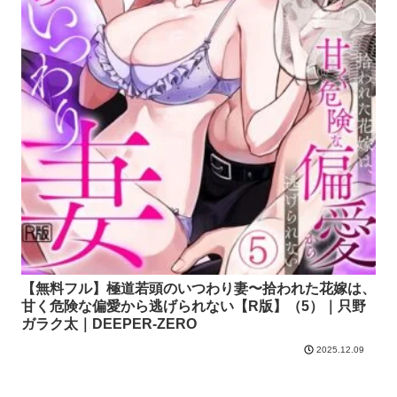
【無料フル】極道若頭のいつわり妻〜拾われた花嫁は、
甘く危険な偏愛から逃げられない【R版】（5）｜只野
ガラク太｜DEEPER-ZERO
2025.12.09