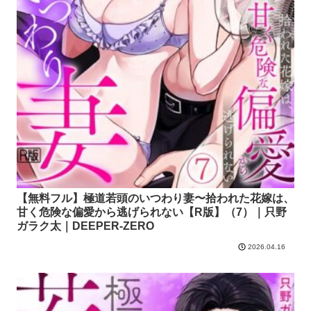
【無料フル】極道若頭のいつわり妻〜拾われた花嫁は、
甘く危険な偏愛から逃げられない【R版】（7）｜只野
ガラク太｜DEEPER-ZERO
2026.04.16