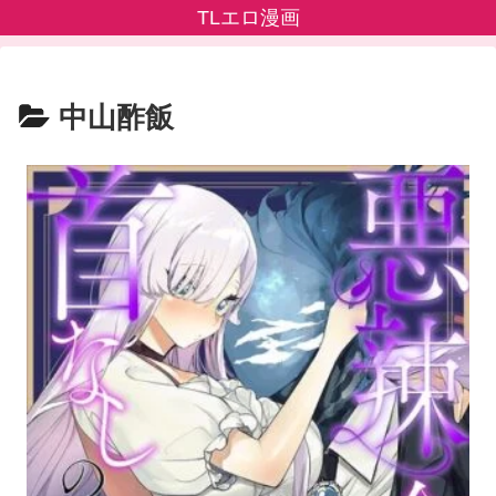
TLエロ漫画
中山酢飯