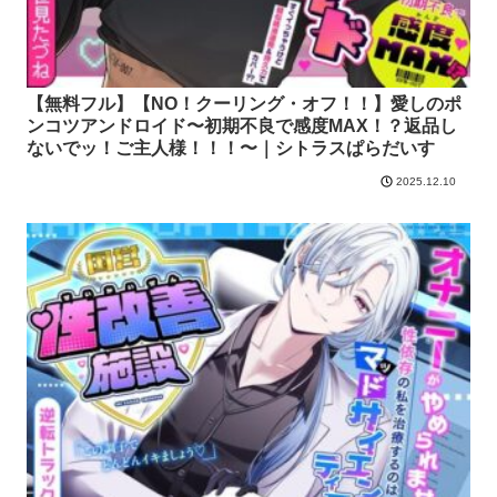
【無料フル】【NO！クーリング・オフ！！】愛しのポ
ンコツアンドロイド〜初期不良で感度MAX！？返品し
ないでッ！ご主人様！！！〜｜シトラスぱらだいす
2025.12.10