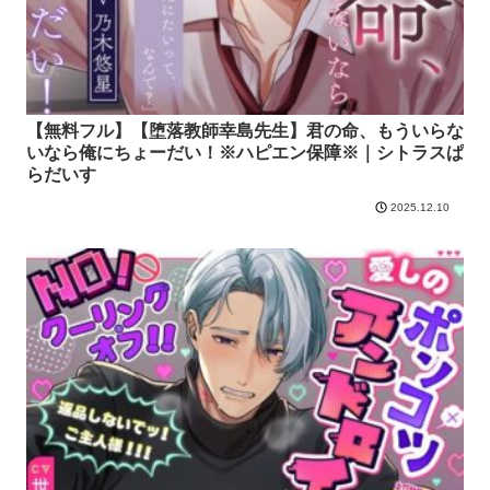
【無料フル】【堕落教師幸島先生】君の命、もういらな
いなら俺にちょーだい！※ハピエン保障※｜シトラスぱ
らだいす
2025.12.10