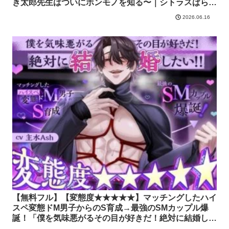
き太郎先生はついにホンモノを知る〜｜シトラスぱらだ
いす
2026.06.16
【無料フル】【変態度★★★★★】マッチングしたハイ
スペ変態ドM男子からのS育成→最強のSMカップル爆
誕！「僕を気味悪がるその目が好きだ！絶対に結婚した
い！！」｜シトラスぱらだいす