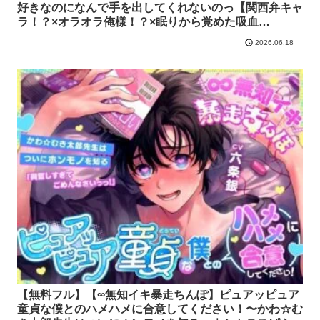
好きなのになんで手を出してくれないのっ【関西弁キャ
ラ！？×オラオラ俺様！？×眠りから覚めた吸血
鬼！？】｜シトラスぱらだいす
2026.06.18
【無料フル】【∞無知イキ暴走ちんぽ】ピュアッピュア
童貞な僕とのハメハメに合意してください！〜かわ☆む