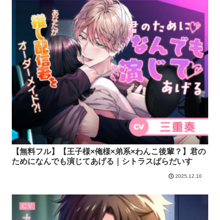
【無料フル】【王子様×俺様×弟系×わんこ後輩？】君の
ためになんでも演じてあげる｜シトラスぱらだいす
2025.12.10