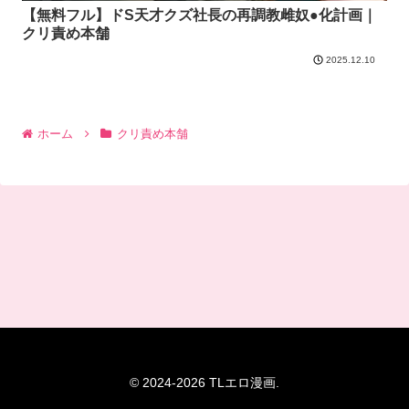
【無料フル】ドS天才クズ社長の再調教雌奴●化計画｜
クリ責め本舗
2025.12.10
ホーム
クリ責め本舗
© 2024-2026 TLエロ漫画.