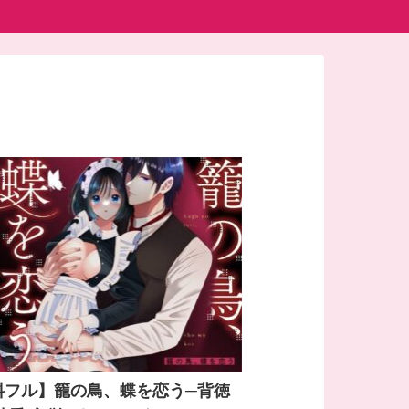
料フル】籠の鳥、蝶を恋う─背徳