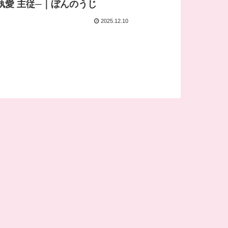
執愛 主従─｜ぼんのうじ
2025.12.10