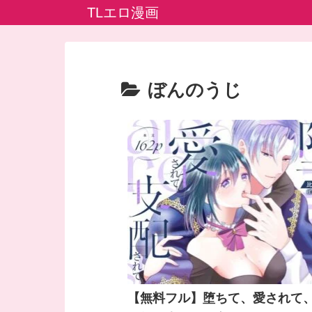
TLエロ漫画
ぼんのうじ
【無料フル】堕ちて、愛されて