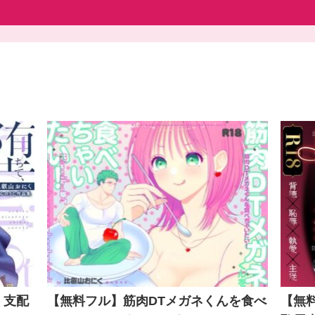
、支配
【無料フル】筋肉DTメガネくんを食べ
【無