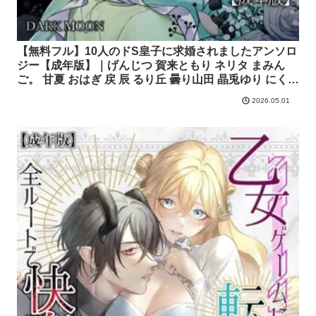
【無料フル】10人のドS皇子に求婚されましたアンソロ
ジー【成年版】｜げんじつ 賀来ともり ネリタ まみん
ご。 甘夏 おはぎ 戻 辰 るり丘 曇り山田 晶兎ゆり にくあ
つポンチョ いしもち りつ｜クロスフォリオ出版
2026.05.01