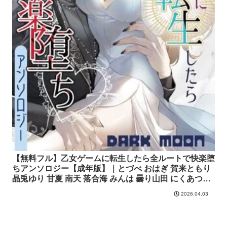
【無料フル】乙女ゲームに転生したら全ルートで快楽堕
ちアンソロジー【成年版】｜とづべ おはぎ 賀来ともり
晶兎ゆり 甘夏 南天 落合海 みんは 曇り山田 にくあつポ
ンチョ 槿芙蓉 まみんご。 Mian｜クロスフォリオ出版
2026.04.03