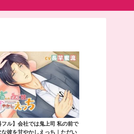
料フル】会社では鬼上司 私の前で
犬な彼を甘やかしえっち｜ただい