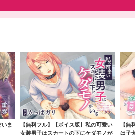
だいま
【無料フル】【ボイス版】私の可愛い
【無
女装男子はスカートの下にケダモノが
は子