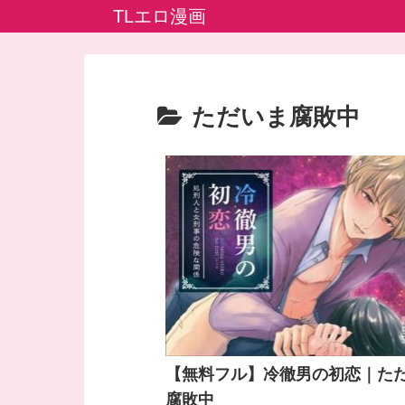
TLエロ漫画
ただいま腐敗中
【無料フル】冷徹男の初恋｜た
腐敗中