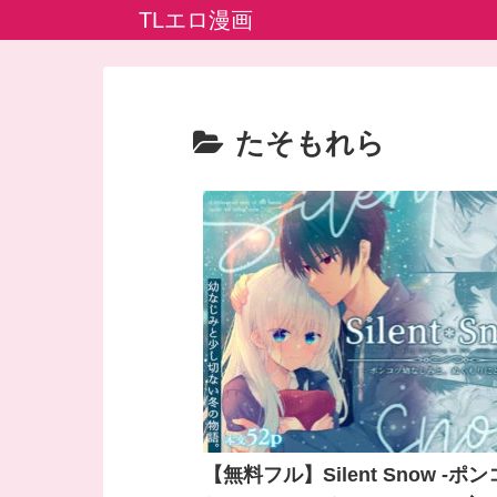
TLエロ漫画
たそもれら
【無料フル】Silent Snow -ポ