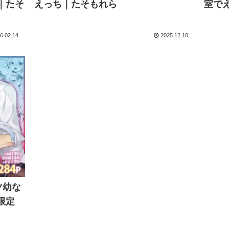
｜たそ
えっち｜たそもれら
室で
6.02.14
2025.12.10
ツ幼な
限定