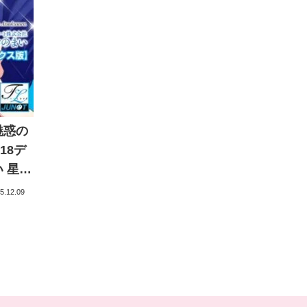
魅惑の
18デ
 星野
ジュネ
5.12.09