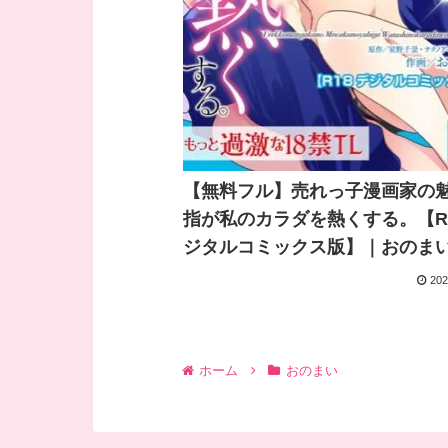
【無料フル】売れっ子漫画家の
指が私のカラダを熱くする。【R
ジタルコミックス版】｜おのまい
千景・テクノアート株式会社｜
202
ット/マガジン・マガジン
ホーム
おのまい