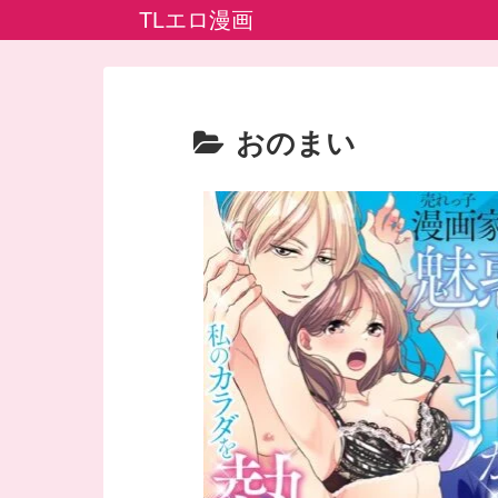
TLエロ漫画
おのまい